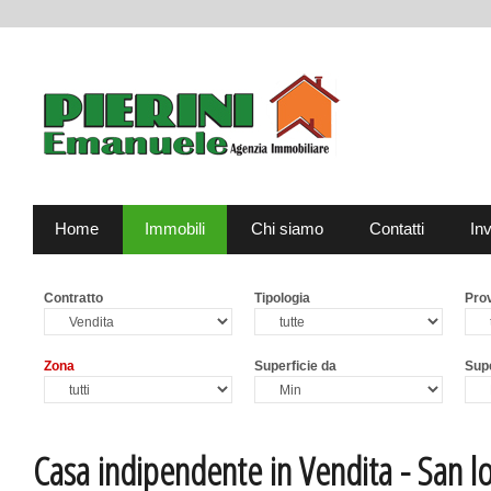
Home
Immobili
Chi siamo
Contatti
Inv
Contratto
Tipologia
Prov
Zona
Superficie da
Supe
Casa indipendente in Vendita - San 