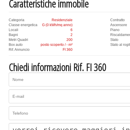
Caratteristiche immobile
Categoria
Residenziale
Contratto
Classe energetica
G (0 kWh/mq anno)
Ascensore
Locali
6
Piano
Bagni
2
Riscaldame
Metri Quadri
200
Stato
Box auto
posto scoperto / - m²
Stato al rogi
Rif. Annuncio
FI 360
Chiedi informazioni Rif. FI 360