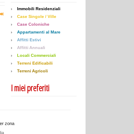
Immobili Residenziali
Case Singole / Ville
Case Coloniche
Appartamenti al Mare
Affitti Estivi
Affitti Annuali
Locali Commerciali
Terreni Edificabili
Terreni Agricoli
I miei preferiti
er zona
lia