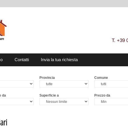
T. +39 
mo
Contatti
Invia la tua richiesta
Provincia
Comune
e da
Superficie a
Prezzo da
ari