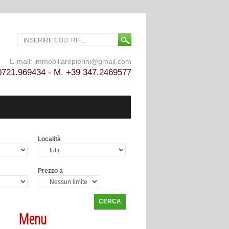
E-mail: immobiliarepierini@gmail.com
0721.969434 - M. +39 347.2469577
Località
Prezzo a
CERCA
Menu